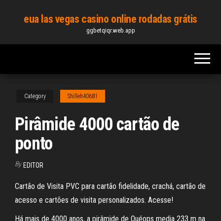
Skip
eua las vegas casino online rodadas grátis
to
ggbetqiqr.web.app
the
content
Category
Shilleh40681
Pirâmide 4000 cartão de
ponto
By
EDITOR
Cartão de Visita PVC para cartão fidelidade, crachá, cartão de
acesso e cartões de visita personalizados. Acesse!
Há mais de 4000 anos, a pirâmide de Quéops media 233 m na