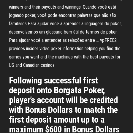
winners and their payouts and winnings. Quando você está
jogando poker, você pode encontrar palavras que não são
familiares.Para ajudar você a aprender a linguagem do poker,
desenvolvemos um glossário bem útil de termos de poker.
Para ajudar você a entender as relações entre … vpFREE2
provides insider video poker information helping you find the
games you want and the machines with the best payouts for
US and Canadian casinos
Following successful first
deposit onto Borgata Poker,
player’s account will be credited
with Bonus Dollars to match the
first deposit amount up to a
maximum $600 in Bonus Dollars