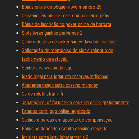
Bônus online de pôquer novo membro 25
Caça-níqueis on-line reais com dinheiro grátis
Bônus de inscrição no poker online da borgata
Slots livres ganhos perversos 2
Quadro de chip de poker harley davidson canadá
Solicitação de reembolso de slot e relatório de
fechamento da estação
Senhora de avalon do lago
Idade legal para jogar em reservas indígenas
Academia dança salsa cassino maracay
Cs de roleta strat ir fr
Jogar wheel of fortune no sega cd online gratuitamente
Estados com jogo online legalizado
Ganhos e perdas em apostas de compensação
Bônus no depósito gratuito cassino elegante
Igt slots sorte larry lobstermania 2