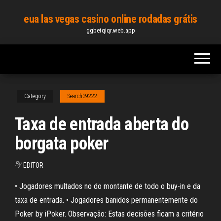
Skip
eua las vegas casino online rodadas grátis
to
ggbetqiqr.web.app
the
content
Category
Search39222
Taxa de entrada aberta do
borgata poker
By
EDITOR
• Jogadores multados no do montante de todo o buy-in e da
taxa de entrada. • Jogadores banidos permanentemente do
Poker by iPoker. Observação: Estas decisões ficam a critério