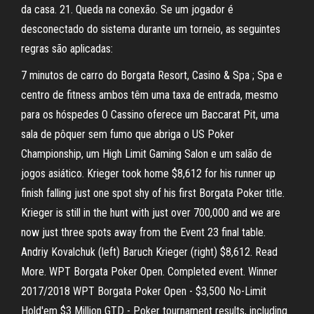
da casa. 21. Queda na conexão. Se um jogador é
desconectado do sistema durante um torneio, as seguintes
regras são aplicadas:
7 minutos de carro do Borgata Resort, Casino & Spa ; Spa e
centro de fitness ambos têm uma taxa de entrada, mesmo
para os hóspedes O Cassino oferece um Baccarat Pit, uma
sala de pôquer sem fumo que abriga o US Poker
Championship, um High Limit Gaming Salon e um salão de
jogos asiático. Krieger took home $8,612 for his runner up
finish falling just one spot shy of his first Borgata Poker title.
Krieger is still in the hunt with just over 700,000 and we are
now just three spots away from the Event 23 final table.
Andriy Kovalchuk (left) Baruch Krieger (right) $8,612. Read
More. WPT Borgata Poker Open. Completed event. Winner
2017/2018 WPT Borgata Poker Open - $3,500 No-Limit
Hold'em $3 Million GTD - Poker tournament results, including