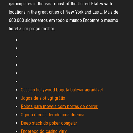
gaming sites in the east coast of the United States with
locations in the great cities of New York and Las … Mais de
600.000 alojamentos em todo o mundo.Encontre o mesmo
hotel a um preço melhor.
Cassino hollywood bogota bulevar agradável
Jogos de slot vgt grátis
Roleta para móveis com portas de correr
O jogo é considerado uma doença
Deep stack do poker congelar
Endereço do casino vitry