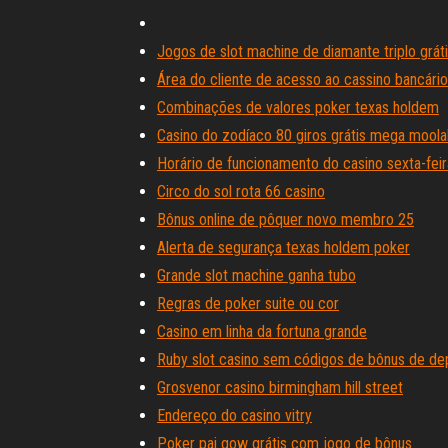
Jogos de slot machine de diamante triplo grát
Área do cliente de acesso ao cassino bancário
Combinações de valores poker texas holdem
Casino do zodíaco 80 giros grátis mega moola
Horário de funcionamento do casino sexta-feir
Circo do sol rota 66 casino
Bônus online de pôquer novo membro 25
Alerta de segurança texas holdem poker
Grande slot machine ganha tubo
Regras de poker suite ou cor
Casino em linha da fortuna grande
Ruby slot casino sem códigos de bônus de de
Grosvenor casino birmingham hill street
Endereço do casino vitry
Poker pai gow grátis com jogo de bônus