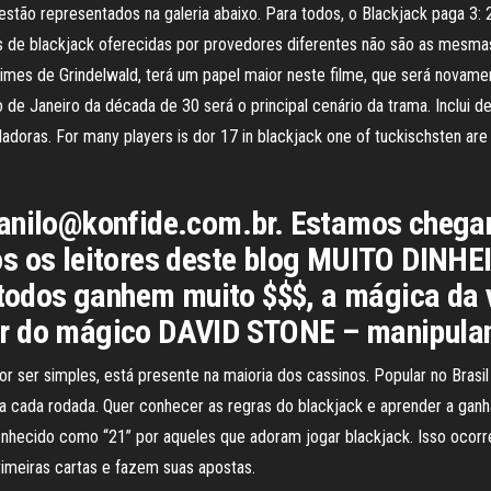
 estão representados na galeria abaixo. Para todos, o Blackjack paga 3: 
s de blackjack oferecidas por provedores diferentes não são as mesmas.
es de Grindelwald, terá um papel maior neste filme, que será novamente
 de Janeiro da década de 30 será o principal cenário da trama. Inclui d
ladoras. For many players is dor 17 in blackjack one of tuckischsten ar
anilo@konfide.com.br. Estamos chegan
s os leitores deste blog MUITO DINHEI
e todos ganhem muito $$$, a mágica da
er do mágico DAVID STONE – manipula
r ser simples, está presente na maioria dos cassinos. Popular no Brasi
r a cada rodada. Quer conhecer as regras do blackjack e aprender a gan
hecido como “21” por aqueles que adoram jogar blackjack. Isso ocorr
rimeiras cartas e fazem suas apostas.