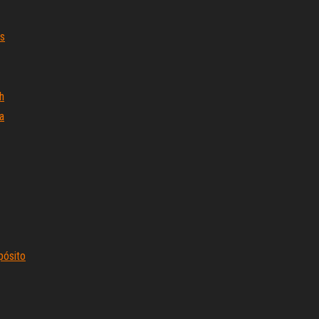
is
h
a
pósito