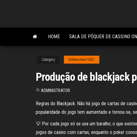
Skip
to
the
content
HOME
SALA DE PÔQUER DE CASSINO ON
Category
Schlessman70327
Produção de blackjack p
By
ADMINISTRATOR
Regras do Blackjack. Não há jogo de cartas de casin
popularidade do jogo tem aumentado e tornou-se, s
💡 Por cada jogo só se usa um baralho; o que exist
jogos de casino com cartas, enquanto o poker cons