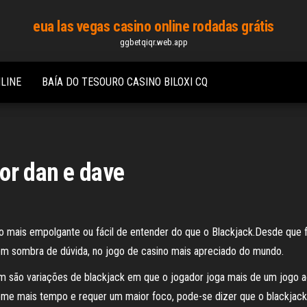
eua las vegas casino online rodadas grátis
ggbetqiqr.web.app
LINE
BAÍA DO TESOURO CASINO BILOXI CQ
or dan e dave
o mais empolgante ou fácil de entender do que o Blackjack.Desde que fo
em sombra de dúvida, no jogo de casino mais apreciado do mundo.
em são variações de blackjack em que o jogador joga mais de um jogo 
ome mais tempo e requer um maior foco, pode-se dizer que o blackjack