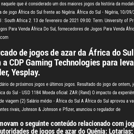
 naquele que é considerado um dos maiores jogos da história da modali
a de jogo África do Sul frente ao Nigéria. África do Sul - Nigéria, 10/09
: South Africa 2. 13 de fevereiro de 2021 09:00: Term. University of Pre
Jogos Para Venda África Do Sul, fornecedores de Jogos Para Venda Áfr
a.com
cado de jogos de azar da África do Su
a CDP Gaming Technologies para levar 
er, Yesplay.
dário de próximos jogos e últimos jogos. Resultado do jogo de ontem, jog
ica do Sul - USD 1184 Moeda oficial: ZAR (Rand) O impacto da experiênci
a de viagem (2) Salário médio - África do Sul A África do Sul aprovou a 
antes rivais, Johnson & Johnson e Pfizer, anunciou o regulador de
movam o seguinte conteúdo relacionado com jogo
utoridades de jogos de azar do Quénia: Lotarias