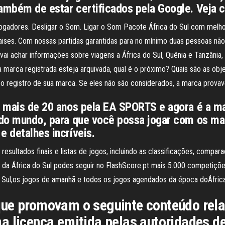
também de estar certificados pela Google. Veja 
e jogadores. Desligar o Som. Ligar o Som Pacote África do Sul com mel
ises. Com nossas partidas garantidas para no mínimo duas pessoas não
vai achar informações sobre viagens a África do Sul, Quênia e Tanzânia
a marca registrada esteja arquivada, qual é o próximo? Quais são as o
o registro de sua marca. Se eles não são considerados, a marca prov
há mais de 20 anos pela EA SPORTS e agora é a m
o do mundo, para que você possa jogar com os mai
e detalhes incríveis.
 resultados finais e listas de jogos, incluindo as classificações, comp
ga da África do Sul podes seguir no FlashScore.pt mais 5.000 competiç
 Sul,os jogos de amanhã e todos os jogos agendados da época doÁfrica
que promovam o seguinte conteúdo rel
a licença emitida pelas autoridades de