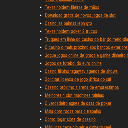
Texas holdem fileiras de mãos
Download grátis de novos jogos de slot
Casino las palmas leon gto
Texas holdem poker 2 trucos
Truques em linha do casino do bar do meio-dia
O casino o mais próximo aos bancos exteriore
Jogue jogos online de graça e ganhe dinheiro 
Jogos de futebol do euro online
Casino filipino tagaytay agenda de shows
Solicitar licença de jogo áfrica do sul
Cassino próximo a arena de empréstimos
Melhores 4 slot machines rainhas
O verdadeiro agnes da casa de poker
Mala com rodas para o trabalho
Como jogar slots de cassino
Máquinas caça-níqueis a dinheiro real