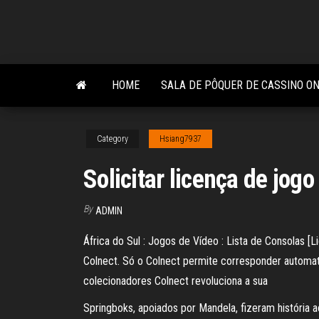
Skip
to
the
content
HOME
SALA DE PÔQUER DE CASSINO ON
Category
Hsiang7937
Solicitar licença de jogo
By
ADMIN
África do Sul : Jogos de Vídeo : Lista de Consolas 
Colnect. Só o Colnect permite corresponder automat
colecionadores Colnect revoluciona a sua
Springboks, apoiados por Mandela, fizeram história a