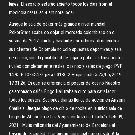
lunes. El espacio estarão abierto todos los días from el
mediodía hasta las 4 am hora local.
Aunque la sala de pòker más grande a nivel mundial
PokerStars acaba de dejar el mercado colombiano en el
verano de 2017, aún hay bastante corredores ofreciendo a
sus clientes de Colombia no solo apuestas deportivas y sala
de casino, sino la posibilidad de jugar a pòker en línea contra
rivales completamente reales. casinos y salas de juego PVP:
14,95 € 10243478 para 001-352 Poquer.indd 5 25/06/2019
17:31:26. En qué se diferencia el póquer de casino Nuestro
galardonado salón Bingo Hall trabaja duro para satisfacer
todos los gustos. Sesiones diarias llenas de acción en Arizona
Charlie's. Juegue bingo de día o de noche en la única sala de
bingo de 24 horas de Las Vegas en Arizona Charlie’s. Feb 09,
2021 · Multa millonaria del Ayuntamiento de Barcelona al
Casino de la ciudad. El gobierno municipal que preside Ada