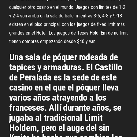
cualquier otro casino en el mundo. Juegos con límites de 1-2
y 2-4 son arriba en la sala de baile, mientras 3-6, 4-8 y 9-18
existen en el piso principal, con los juegos de fixed limit más
grandes en el Hotel. Los juegos de Texas Hold 'Em de no limit
tienen compras empezando desde $40 y van
Una sala de póquer rodeada de
tapices y armaduras. El Castillo
de Peralada es la sede de este
casino en el que el póquer lleva
varios años atrayendo a los
franceses. Allí durante años, se
jugaba al tradicional Limit
Holdem, pero el auge del sin