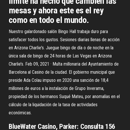
límite ha hecho que cambien las
mesas y ahora este es el rey
como en todo el mundo.
Nuestro galardonado salón Bingo Hall trabaja duro para
satisfacer todos los gustos. Sesiones diarias llenas de acción
en Arizona Charlie's. Juegue bingo de día o de noche en la
única sala de bingo de 24 horas de Las Vegas en Arizona
Charlie’s. Feb 09, 2021 · Multa millonaria del Ayuntamiento de
Barcelona al Casino de la ciudad. El gobierno municipal que
preside Ada Colau impuso en 2020 una sanción de 18,4
millones de euros a la instalación de Grupo Inverama,
propiedad de los hermanos Suqué Mateu, por anomalías en el
cálculo de la liquidación de la tasa de actividades
económicas.
BlueWater Casino, Parker: Consulta 156