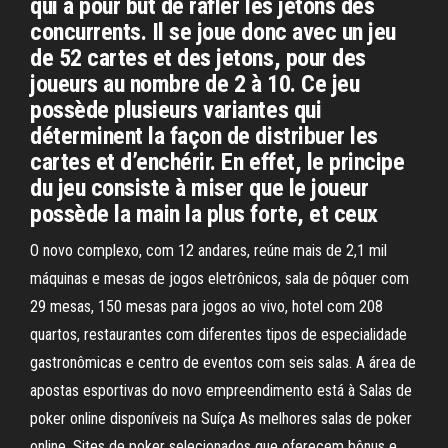
qui a pour but de rafler les jetons des
concurrents. Il se joue donc avec un jeu
de 52 cartes et des jetons, pour des
joueurs au nombre de 2 à 10. Ce jeu
possède plusieurs variantes qui
déterminent la façon de distribuer les
cartes et d’enchérir. En effet, le principe
du jeu consiste à miser que le joueur
possède la main la plus forte, et ceux
O novo complexo, com 12 andares, reúne mais de 2,1 mil
máquinas e mesas de jogos eletrônicos, sala de pôquer com
29 mesas, 150 mesas para jogos ao vivo, hotel com 208
quartos, restaurantes com diferentes tipos de especialidade
gastronômicas e centro de eventos com seis salas. A área de
apostas esportivas do novo empreendimento está à Salas de
poker online disponíveis na Suíça As melhores salas de poker
online. Sites de poker selecionados que oferecem bônus e