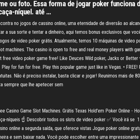
me ou foto. Essa forma de jogar poker funciona 
aça-níquel. até …
ncontra no jogos de cassino online, uma eternidade de diversão ao alc
ar a sua sorte e tentar a dinheiro, aqui temos bonus exclusivos que voc
jogos de video poker grátis. Atualmente, temos 10 máquinas de video po
slot machines. The casino is open to free and real money players with 
ee video poker game free! Like Deuces Wild poker, Jacks or Better vi
. Play for fun for free. Play this popular game just like in Vegas. • FRE
tuitas. Não é preciso instalar, basta clicar e jogar! Reunimos mais de 8
irta sempre que lhe apetecer sem
Free Casino Game Slot Machines. Grátis Texas Hold'em Poker Online - 
caça-níqueis ☝ Descobrir todos os slots de video poker ✅ Você irá se
ssino online a segunda saída, que oferece vistas Jogue poker online gra
aneira e sem baixar nada. Você pode escolher entre uma impressionante