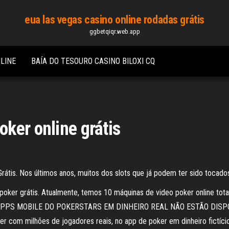
eua las vegas casino online rodadas grátis
ggbetqiqr.web.app
LINE
BAÍA DO TESOURO CASINO BILOXI CQ
ker online grátis
 Grátis. Nos últimos anos, muitos dos slots que já podem ter sido toca
 poker grátis. Atualmente, temos 10 máquinas de video poker online to
APPS MOBILE DO POKERSTARS EM DINHEIRO REAL NÃO ESTÃO DISPONÍ
r com milhões de jogadores reais, no app de poker em dinheiro fictício