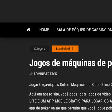
Skip
to
the
content
HOME
SALA DE PÔQUER DE CASSINO ON
Category
Buchholz68131
Jogos de máquinas de po
By
ADMINISTRATOR
Jogar Caça-níqueis Online. Máquinas de Slots Online
Aqui em nosso site, você pode jogar jogos de video
LITE É UM APP MOBILE GRÁTIS PARA JOGAR. OS 
app de poker online que permite que você jogue poke