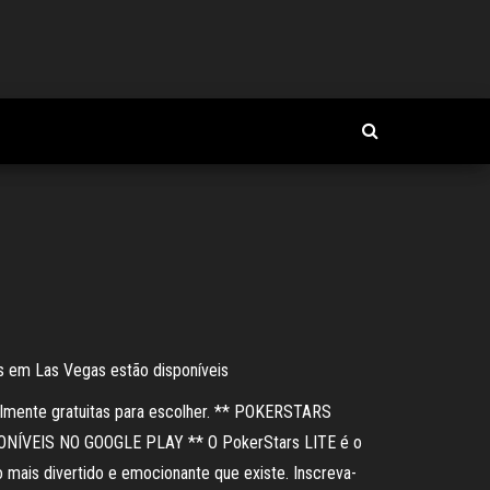
dos em Las Vegas estão disponíveis
talmente gratuitas para escolher. ** POKERSTARS
VEIS NO GOOGLE PLAY ** O PokerStars LITE é o
 mais divertido e emocionante que existe. Inscreva-