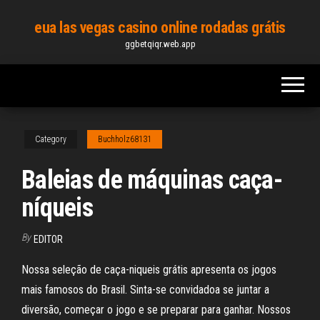
Skip
eua las vegas casino online rodadas grátis
to
ggbetqiqr.web.app
the
content
Category
Buchholz68131
Baleias de máquinas caça-
níqueis
By
EDITOR
Nossa seleção de caça-niqueis grátis apresenta os jogos
mais famosos do Brasil. Sinta-se convidadoa se juntar a
diversão, começar o jogo e se preparar para ganhar. Nossos