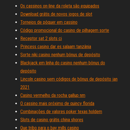
Os cassinos on-line da roleta são equipados
Download grátis de novos jogos de slot
Torneios de pôquer em cassino
Código promocional do casino de pilhagem sorte
Receptor sat 2 slots ci
Princess casino dar es salaam tanzânia
Sorte niki casino nenhum bônus de depósito
Blackjack em linha do casino nenhum bônus do
depósito
Lincoln casino sem códigos de bônus de depósito jan
2021
Casino vermelho da rocha gallup nm
O cassino mais próximo de quincy florida
Combinações de valores poker texas holdem
Slots de casino grátis china shores
Que tribo para o bay mills casino