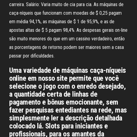
carreira. Salário: Varia muito de cia para cia. As máquinas de
caça-níqueis que funcionam com moedas de $ 0,25 pagam
em média 94,1%, as máquinas de $ 1 de 95,9%, e as de
apostas altas de $ 5 pagam 98,4%. As despesas gerais on-line
são muito menores do que em um cassino verdadeiro, então
as porcentagens de retorno podem ser maiores sem a casa
passar por dificuldades.
Uma variedade de máquinas caça-níqueis
online em nosso site permite que você
selecione o jogo com o enredo desejado,
a quantidade certa de linhas de
pagamento e bônus emocionante, sem
fazer pesquisas entediantes na rede, mas
simplesmente ler a descrição detalhada
colocado lá. Slots para iniciantes e
profissionais, para os amantes da