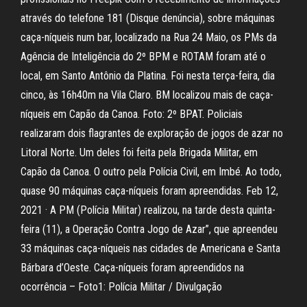
através do telefone 181 (Disque denúncia), sobre máquinas
caça-níqueis num bar, localizado na Rua 24 Maio, os PMs da
Agência de Inteligência do 2º BPM e ROTAM foram até o
local, em Santo Antônio da Platina. Foi nesta terça-feira, dia
cinco, às 16h40m na Vila Claro. BM localizou mais de caça-
níqueis em Capão da Canoa. Foto: 2º BPAT. Policiais
realizaram dois flagrantes de exploração de jogos de azar no
Litoral Norte. Um deles foi feita pela Brigada Militar, em
Capão da Canoa. O outro pela Polícia Civil, em Imbé. Ao todo,
quase 90 máquinas caça-níqueis foram apreendidas. Feb 12,
2021 · A PM (Polícia Militar) realizou, na tarde desta quinta-
feira (11), a Operação Contra Jogo de Azar”, que apreendeu
33 máquinas caça-níqueis nas cidades de Americana e Santa
Bárbara d’Oeste. Caça-níqueis foram apreendidos na
ocorrência – Foto1: Polícia Militar / Divulgação