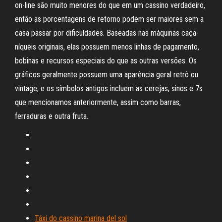
on-line são muito menores do que em um cassino verdadeiro,
então as porcentagens de retorno podem ser maiores sem a
casa passar por dificuldades. Baseadas nas máquinas caça-
níqueis originais, elas possuem menos linhas de pagamento,
bobinas e recursos especiais do que as outras versões. Os
gráficos geralmente possuem uma aparência geral retrô ou
vintage, e os símbolos antigos incluem as cerejas, sinos e 7s
que mencionamos anteriormente, assim como barras,
ferraduras e outra fruta.
Táxi do cassino marina del sol