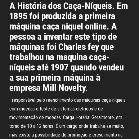
A História dos Caça-Níqueis. Em
1895 foi produzida a primeira
máquina caça niquel online. A
pessoa a inventar este tipo de
máquinas foi Charles fey que
trabalhou na maquina caça-
níqueis até 1907 quando vendeu
a sua primeira máquina à
empresa Mill Novelty.
- responsável pelo reenchimento das máquinas caça-níqueis
com moedas e teste de sistemas elétricos e de
movimentação de moedas. Carga Horária: Geralmente, em
torno de 10 a 12 horas. É um cargo onde trabalha-se muito,
mas existe a possibilidade de promoção e crescimento na